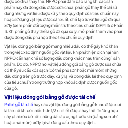
được bỏ đi và thay thế. NPPO phải đảm bảo rằng khi các sản
phẩm này đã đóng dấu được sửa chữa, phần gỗ thay thế chỉ sử
dụng những vật liệu được xử lý theo quy định của tiêu chuẩn này
hoặc sử dụng vật liệu được sản xuất, chế tạo từ vật liệu gỗ đã qua
xử lý (xem phần đối tượng miễn trừ theo tiêu chuẩn ISPM 15 ở Phần
1). Khi phần gỗ thay thế là gỗ đã qua xử lý, mỗi phần thêm vào phải
được đóng dấu phù hợp theo tiêu chuẩn quy định.
Vật liệu đóng gói bằng gỗ mang nhiều dấu có thể gây khó khăn
trong việc xác định nguồn gốc vật liệu khi phát hiện dịch hại nên
NPPO cần hạn chế số lượng dấu đóng khác nhau trên cùng 1 sản
phẩm. Do đó, NPPO nơi vật liệu đóng gói bằng gỗ được sửa chữa
có thể yêu cầu xóa sạch (có thể phủ sơn hoặc mài mòn) những
dấu đóng trên gỗ trước đây, xử lý lại và đóng dấu lại theo quy định
của tiêu chuẩn trong trường hợp khó xác định được nguồn gốc
của gỗ.
Vật liệu đóng gói bằng gỗ được tái chế
Pallet gỗ tái chế
hay các vật liệu đóng gói bằng gỗ khác được coi
là tái chế khi có nhiều hơn 1/3 chi tiết được thay thế. Trường hợp
này phải xóa bỏ hết những dấu áp dụng trước kia (bằng sơn phủ
hoặc mài mòn), xử lý lại và đóng dấu theo quy định.