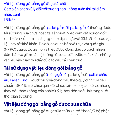
Vật liệu đóng gói bằng gỗ được tái chế
Các biện pháp xử lý đối với trường hợp không tuân thủ tại điểm
nhập cảnh
Lời kết
Vật liệu đóng gói bằng gỗ,
pallet gỗ mới
,
pallet gỗ cũ
thường được
tái sử dụng, sửa chữa hoặc tái sản xuất. Việc xem xét nguồn gốc
xuất xứ và kiểm tra tình trạng kiểm dịch thực vật (KDTV) của các vật
liệu này rất khó khăn. Do đó, cơ quan bảo vệ thực vật quốc gia
(NPPO) của quốc gia nơi vật liệu được đóng dấu có trách nhiệm
đảm bảo và giám sát hệ thống liên quan đến việc xuất khẩu những
vật liệu này tuân thủ đầy đủ các yêu cầu bên dưới.
Tái sử dụng vật liệu đóng gói bằng gỗ
Vật liệu đóng gói bằng gỗ (
thùng gỗ cũ
, pallet gỗ cũ,
pallet châu
Âu
,
Pallet Euro
,..) được xử lý và đóng dấu theo quy định của tiêu
chuẩn ISPM 15 mà chưa qua sửa chữa, tái chế hoặc chưa có những
thay đổi khác không cần phải xử lý lại hay đóng dấu lại trong suốt
thời gian sử dụng.
Vật liệu đóng gói bằng gỗ được sửa chữa
Vật liệu đóng gói bằng gỗ được sửa chữa khi có ít hơn 1/3 bộ phận