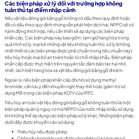
Các biện pháp xử lý đối với trường hợp không
tuân thủ tại điểm nhập cảnh
Nếu vật liệu đóng gói bằng gỗ không có dấu theo quy định hoặc
đã có dấu theo quy định nhưng vẫn phát hiện dịch hại, NPPO sẽ có
hành động thích hợp, nếu cần thiết sẽ áp dụng các biện pháp
khẩn cấp. Các biện pháp này bao gồm: tạm giữ hàng hóa trong
quá trình xử lý, loại bỏ những vật liệu không tuân thủ, xử lý (không
nhất thiết là các biện pháp được phê chuẩn trong tiêu chuẩn này),
tiêu hủy (hoặc loại bỏ an toàn) hoặc từ chối nhập khẩu. Biện pháp
khẩn cấp được thực hiện trên nguyên tắc đảm bảo tác hại nhỏ
nhất, tách biệt hàng hóa và vật liệu đóng gói bằng gỗ đi kèm.
Ngoài ra, nếu biện pháp khẩn cấp đòi hỏi sử dụng methyl
bromide, cần lưu ý đến khuyến nghị thay thế hoặc giảm trừ sử
dụng MB trong các biện pháp KDTV của IPPC.
Tiêu hủy an toàn vật liệu đóng gói bằng gỗ không tuân thủ là một
biện pháp quản lý nguy cơ mà NPPO của nước nhập khẩu sử dụng
khi không thể áp dụng các biện pháp xử lý khác. Những biện pháp
dưới đây được khuyến cáo sử dụng:
Thiêu hủy nếu được phép.
Chôn sâu trong khu vực được cho phép của cơ quan có