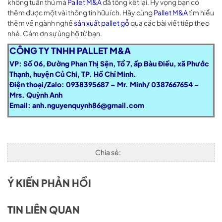
không tuân thủ mà
Pallet M&A
đã tổng kết lại. Hy vọng bạn có
thêm được một vài thông tin hữu ích. Hãy cùng
Pallet M&A
tìm hiểu
thêm về ngành nghề
sản xuất pallet gỗ
qua các bài viết tiếp theo
nhé. Cám ơn sự ủng hộ từ bạn.
CÔNG TY TNHH PALLET M&A
VP: Số 06, Đường Phan Thị Sện, Tổ 7, ấp Bàu Điều, xã Phước
Thạnh, huyện Củ Chi, TP. Hồ Chí Minh.
Điện thoại/Zalo: 0938395687 – Mr. Minh/ 0387667654 –
Mrs. Quỳnh Anh
Email:
anh.nguyenquynh86@gmail.com
Chia sẻ:
Ý KIẾN PHẢN HỒI
TIN LIÊN QUAN