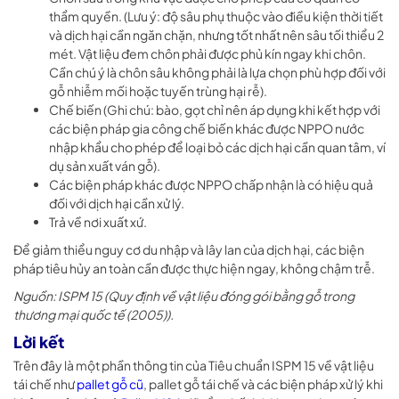
thẩm quyền. (Lưu ý: độ sâu phụ thuộc vào điều kiện thời tiết
và dịch hại cần ngăn chặn, nhưng tốt nhất nên sâu tối thiểu 2
mét. Vật liệu đem chôn phải được phủ kín ngay khi chôn.
Cần chú ý là chôn sâu không phải là lựa chọn phù hợp đối với
gỗ nhiễm mối hoặc tuyến trùng hại rễ).
Chế biến (Ghi chú: bào, gọt chỉ nên áp dụng khi kết hợp với
các biện pháp gia công chế biến khác được NPPO nước
nhập khẩu cho phép để loại bỏ các dịch hại cần quan tâm, ví
dụ sản xuất ván gỗ).
Các biện pháp khác được NPPO chấp nhận là có hiệu quả
đối với dịch hại cần xử lý.
Trả về nơi xuất xứ.
Để giảm thiểu nguy cơ du nhập và lây lan của dịch hại, các biện
pháp tiêu hủy an toàn cần được thực hiện ngay, không chậm trễ.
Nguồn: ISPM 15 (Quy định về vật liệu đóng gói bằng gỗ trong
thương mại quốc tế (2005)).
Lời kết
Trên đây là một phần thông tin của Tiêu chuẩn ISPM 15 về vật liệu
tái chế như
pallet gỗ cũ
, pallet gỗ tái chế và các biện pháp xử lý khi