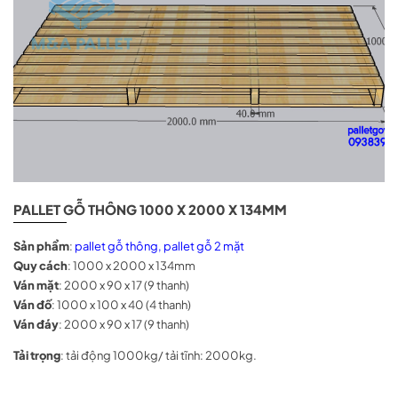
PALLET GỖ THÔNG 1000 X 2000 X 134MM
Sản phẩm
:
pallet gỗ thông, pallet gỗ 2 mặt
Quy cách
: 1000 x 2000 x 134mm
Ván mặt
: 2000 x 90 x 17 (9 thanh)
Ván đố
: 1000 x 100 x 40 (4 thanh)
Ván đáy
: 2000 x 90 x 17 (9 thanh)
Tải trọng
: tải động 1000kg/ tải tĩnh: 2000kg.