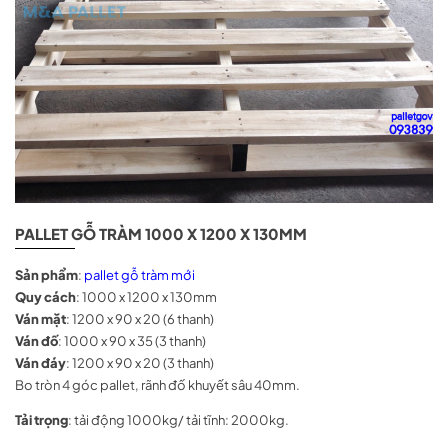
Email:
anh.nguyenquynh86@gmail.com
PALLET GỖ TRÀM 1000 X 1200 X 130MM
Sản phẩm
:
pallet gỗ tràm mới
Quy cách
: 1000 x 1200 x 130mm
Ván mặt
: 1200 x 90 x 20 (6 thanh)
Ván đố
: 1000 x 90 x 35 (3 thanh)
Ván đáy
: 1200 x 90 x 20 (3 thanh)
Bo tròn 4 góc pallet, rãnh đố khuyết sâu 40mm.
Tải trọng
: tải động 1000kg/ tải tĩnh: 2000kg.