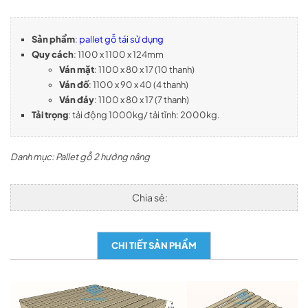
Sản phẩm
:
pallet gỗ tái sử dụng
Quy cách
: 1100 x 1100 x 124mm
Ván mặt
: 1100 x 80 x 17 (10 thanh)
Ván đố
: 1100 x 90 x 40 (4 thanh)
Ván đáy
: 1100 x 80 x 17 (7 thanh)
Tải trọng
: tải động 1000kg/ tải tĩnh: 2000kg.
Danh mục:
Pallet gỗ 2 hướng nâng
Chia sẻ:
CHI TIẾT SẢN PHẨM