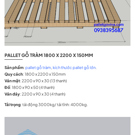
PALLET GỖ TRÀM 1800 X 2200 X 150MM
Sản phẩm
:
pallet gỗ tràm
,
kích thước pallet gỗ lớn
.
Quy cách
: 1800 x 2200 x 150mm
Ván mặt
: 2200 x 90 x 30 (13 thanh)
Đố
: 1800 x 90 x 50 (4 thanh)
Ván đáy
: 2200 x 90 x 30 (4 thanh)
Tải trọng
: tải động 3000kg/ tải tĩnh: 4000kg.