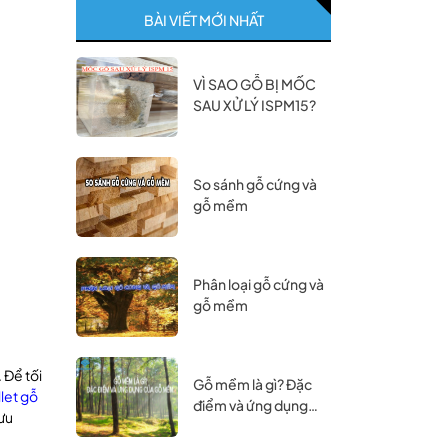
BÀI VIẾT MỚI NHẤT
VÌ SAO GỖ BỊ MỐC
SAU XỬ LÝ ISPM15?
So sánh gỗ cứng và
gỗ mềm
Phân loại gỗ cứng và
gỗ mềm
 Để tối
Gỗ mềm là gì? Đặc
let gỗ
điểm và ứng dụng
 ưu
của gỗ mềm.