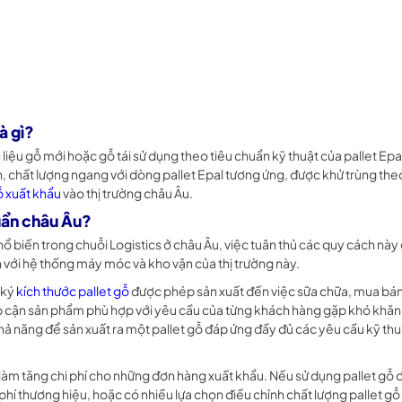
à gì?
iệu gỗ mới hoặc gỗ tái sử dụng theo tiêu chuẩn kỹ thuật của pallet Ep
, chất lượng ngang với dòng pallet Epal tương ứng, được khử trùng theo
ỗ xuất khẩu
vào thị trường châu Âu.
huẩn châu Âu?
ổ biến trong chuỗi Logistics ở châu Âu, việc tuân thủ các quy cách này
 với hệ thống máy móc và kho vận của thị trường này.
 ký
kích thước pallet gỗ
được phép sản xuất đến việc sữa chữa, mua bán
ếp cận sản phẩm phù hợp với yêu cầu của từng khách hàng gặp khó khăn
ả năng để sản xuất ra một pallet gỗ đáp ứng đầy đủ các yêu cầu kỹ thu
, làm tăng chi phí cho những đơn hàng xuất khẩu. Nếu sử dụng pallet gỗ
phí thương hiệu, hoặc có nhiều lựa chọn điều chỉnh chất lượng pallet gỗ 