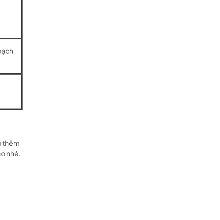
hoạch
ó thêm
eo nhé.