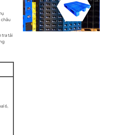
phụ
n châu
 tra tải
ờng
al 6,