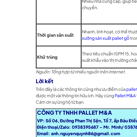
Nhiều nhà cung cấp, giúp tiế
chuyển.
Nhanh, linh hoạt, có thể thươ
Thời gian sản xuất
xưởng sản xuất pallet gỗ
tro
Theo tiêu chuẩn ISPM 15, ho
Khử trùng
xuất khẩu vào thị trường châ
Nguồn: Tổng hợp từ nhiều nguồn trên internet.
Lời kết
Trên đây là các thông tin cũng như ưu điểm của
palle
được một vài thông tin hữu ích. Hãy cùng
Pallet M&A
Cám ơn sự ủng hộ từ bạn.
CÔNG TY TNHH PALLET M&A
VP: Số 06, Đường Phan Thị Sện, Tổ 7, ấp Bàu Điề
Điện thoại/Zalo: 0938395687 – Mr. Minh/ 0387
Email:
anh.nguyenquynh86@gmail.com