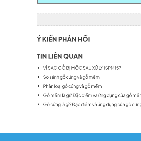
Ý KIẾN PHẢN HỒI
TIN LIÊN QUAN
VÌ SAO GỖ BỊ MỐC SAU XỬ LÝ ISPM15?
So sánh gỗ cứng và gỗ mềm
Phân loại gỗ cứng và gỗ mềm
Gỗ mềm là gì? Đặc điểm và ứng dụng của gỗ mề
Gỗ cứng là gì? Đặc điểm và ứng dụng của gỗ cứn