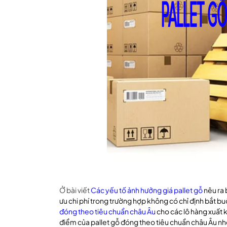
Ở bài viết
Các yếu tố ảnh hưởng giá pallet gỗ
nêu ra
ưu chi phí trong trường hợp không có chỉ định bắt 
đóng theo tiêu chuẩn châu Âu
cho các lô hàng xuất 
điểm của pallet gỗ đóng theo tiêu chuẩn châu Âu nh