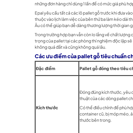
những đơn hàng chỉ dùng 1 lần để có mức giá phù hợ
Epal yêu cầu tất cả các lô pallet gỗ trước khi đưa và
thuộc vào lịch làm việc của bên thứ ba làm kéo dài t
Âu có thể giúp bạn dễ dàng thương lượng thời gian 
Trong trường hợp bạn vẫn còn lo lắng về chất lượng c
trọng của pallet tại các phòng thí nghiệm độc lập sẽ
không quá đắt và cũng không quá lâu.
Các ưu điểm của pallet gỗ tiêu chuẩn c
Đặc điểm
Pallet gỗ đóng theo tiêu 
Đóng đúng kích thước, yêu c
thuật của các dòng pallet c
Kích thước
Có thể điều chỉnh để phù hợp
container cũ, bị móp méo, 
thước bên trong.