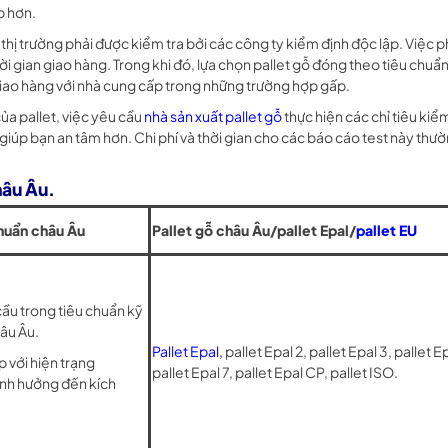
p hơn.
o thị trường phải được kiểm tra bởi các công ty kiểm định độc lập. Việc 
hời gian giao hàng. Trong khi đó, lựa chọn pallet gỗ đóng theo tiêu chuẩ
giao hàng với nhà cung cấp trong những trường hợp gấp.
ủa pallet, việc yêu cầu
nhà sản xuất pallet gỗ
thực hiện các chỉ tiêu kiểm
 giúp bạn an tâm hơn. Chi phí và thời gian cho các báo cáo test này thư
hâu Âu.
chuẩn châu Âu
Pallet gỗ châu Âu/pallet Epal/
pallet EU
ầu trong tiêu chuẩn kỹ
hâu Âu.
Pallet Epal,
pallet Epal 2, pallet Epal 3, pallet Ep
 với hiện trạng
pallet Epal 7, pallet Epal CP, pallet ISO.
ảnh hưởng đến kích