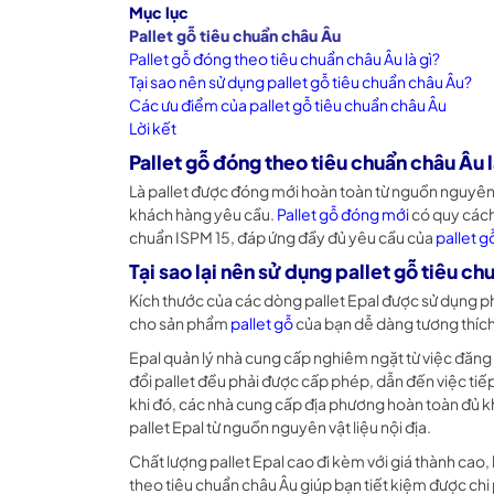
Mục lục
Pallet gỗ tiêu chuẩn châu Âu
Pallet gỗ đóng theo tiêu chuẩn châu Âu là gì?
Tại sao nên sử dụng pallet gỗ tiêu chuẩn châu Âu?
Các ưu điểm của pallet gỗ tiêu chuẩn châu Âu
Lời kết
Pallet gỗ đóng theo tiêu chuẩn châu Âu l
Là pallet được đóng mới hoàn toàn từ nguồn nguyên l
khách hàng yêu cầu.
Pallet gỗ đóng mới
có quy cách
chuẩn ISPM 15, đáp ứng đầy đủ yêu cầu của
pallet g
Tại sao lại nên sử dụng pallet gỗ tiêu c
Kích thước của các dòng pallet Epal được sử dụng ph
cho sản phẩm
pallet gỗ
của bạn dễ dàng tương thích
Epal quản lý nhà cung cấp nghiêm ngặt từ việc đăng
đổi pallet đều phải được cấp phép, dẫn đến việc ti
khi đó, các nhà cung cấp địa phương hoàn toàn đủ kh
pallet Epal từ nguồn nguyên vật liệu nội địa.
Chất lượng pallet Epal cao đi kèm với giá thành cao
theo tiêu chuẩn châu Âu giúp bạn tiết kiệm được chi 