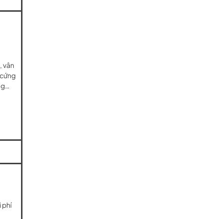
, vân
 cứng
ong…
 phí