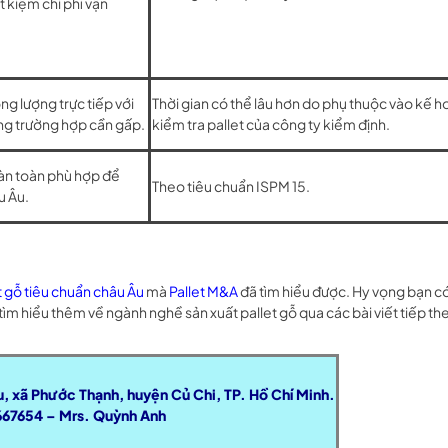
t kiệm chi phí vận
ng lượng trực tiếp với
Thời gian có thể lâu hơn do phụ thuộc vào kế 
ng trường hợp cần gấp.
kiểm tra pallet của công ty kiểm định.
àn toàn phù hợp để
Theo tiêu chuẩn ISPM 15.
u Âu.
t gỗ tiêu chuẩn châu Âu
mà
Pallet M&A
đã tìm hiểu được. Hy vọng bạn c
tìm hiểu thêm về ngành nghề sản xuất pallet gỗ qua các bài viết tiếp th
u, xã Phước Thạnh, huyện Củ Chi, TP. Hồ Chí Minh.
667654 – Mrs. Quỳnh Anh