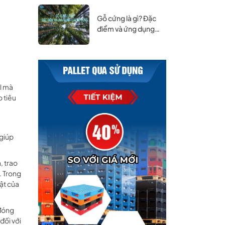
Gỗ cứng là gì? Đặc
điểm và ứng dụng
của gỗ cứng.
al mà
 tiêu
 giúp
, trao
. Trong
ật của
 đóng
đối với