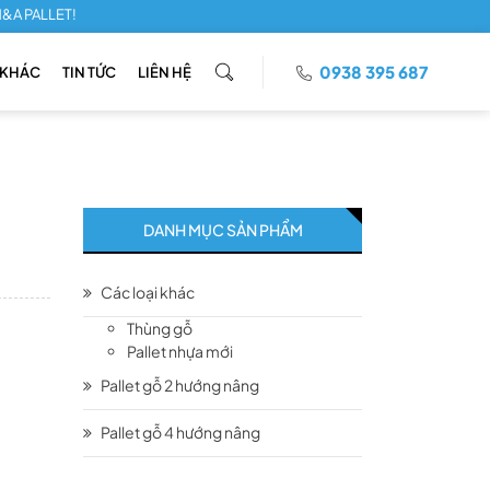
T!
0938 395 687
 KHÁC
TIN TỨC
LIÊN HỆ
DANH MỤC SẢN PHẨM
Các loại khác
Thùng gỗ
Pallet nhựa mới
Pallet gỗ 2 hướng nâng
Pallet gỗ 4 hướng nâng