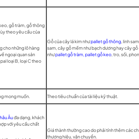
keo, gỗ tràm, gỗ thông
tùy theo yêu cầu của
Gỗ của cây lá kim như
pallet gỗ thông
, linh sam
ng cho những lô hàng
sam, cây gỗ mềm như bạch dương hay cây gỗ
o về ngoại quan sản
như
pallet gỗ tràm, pallet gỗ keo
, tro, sồi, ph
al loại B, loại C theo
àng mong muốn.
Theo tiêu chuẩn của tài liệu kỹ thuật.
châu Âu
đa dạng, khách
hợp với yêu cầu chất
Giá thành thường cao do phải tính thêm các chi
thương hiệu, vận chuyển.