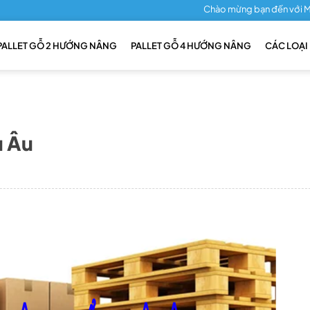
Chào mừng bạn đến với M&A PALLE
PALLET GỖ 2 HƯỚNG NÂNG
PALLET GỖ 4 HƯỚNG NÂNG
CÁC LOẠI
u Âu