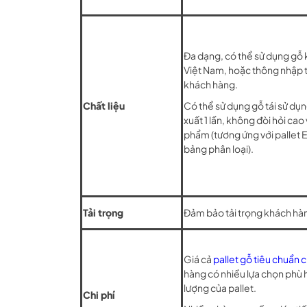
Đa dạng, có thể sử dụng gỗ 
Việt Nam, hoặc thông nhập 
khách hàng.
Chất liệu
Có thể sử dụng gỗ tái sử dụ
xuất 1 lần, không đòi hỏi ca
phẩm (tương ứng với pallet Ep
bảng phân loại).
Tải trọng
Đảm bảo tải trọng khách h
Giá cả
pallet gỗ tiêu chuẩn 
hàng có nhiều lựa chọn phù 
lượng của pallet.
Chi phí