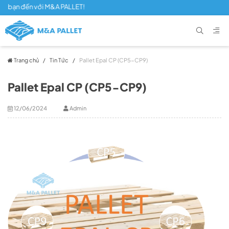
n đến với M&A PALLET!
Trang chủ
/
Tin Tức
/
Pallet Epal CP (CP5-CP9)
Pallet Epal CP (CP5-CP9)
12/06/2024
Admin