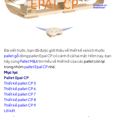
Bài viết trước, bạn đã được giới thiệu về thiết kế và kích thước
pallet gỗ
dòng pallet Epal CP có cánh ở cả hai mặt. Hôm nay, bạn
hãy cùng
Pallet M&A
tìm hiểu về thiết kế của các
pallet còn lại
trong nhóm
pallet Epal CP
nhé.
Mục lục
Pallet Epal CP
Thiết kế pallet CP 5
Thiết kế pallet CP 6
Thiết kế pallet CP 7
Thiết kế pallet CP 8
Thiết kế pallet CP 9
Lời kết