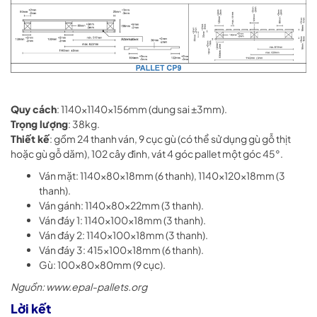
Quy cách
: 1140x1140x156mm (dung sai ±3mm).
Trọng lượng
: 38kg.
Thiết kế
: gồm 24 thanh ván, 9 cục gù (có thể sử dụng gù gỗ thịt
hoặc gù gỗ dăm), 102 cây đinh, vát 4 góc pallet một góc 45°.
Ván mặt: 1140x80x18mm (6 thanh), 1140x120x18mm (3
thanh).
Ván gánh: 1140x80x22mm (3 thanh).
Ván đáy 1: 1140x100x18mm (3 thanh).
Ván đáy 2: 1140x100x18mm (3 thanh).
Ván đáy 3: 415x100x18mm (6 thanh).
Gù: 100x80x80mm (9 cục).
Nguồn: www.epal-pallets.org
Lời kết