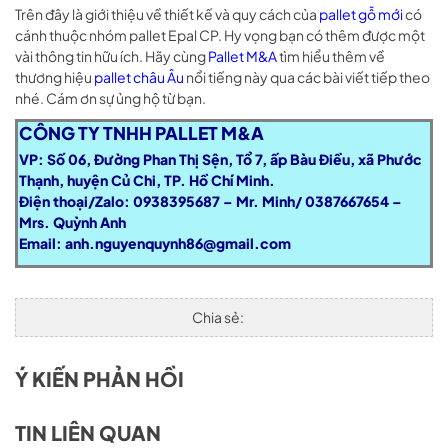
Trên đây là giới thiệu về thiết kế và quy cách của
pallet gỗ mới
có
cánh thuộc nhóm pallet Epal CP. Hy vọng bạn có thêm được một
vài thông tin hữu ích. Hãy cùng
Pallet M&A
tìm hiểu thêm về
thương hiệu
pallet châu Âu
nổi tiếng này qua các bài viết tiếp theo
nhé. Cám ơn sự ủng hộ từ bạn.
CÔNG TY TNHH PALLET M&A
VP: Số 06, Đường Phan Thị Sện, Tổ 7, ấp Bàu Điều, xã Phước
Thạnh, huyện Củ Chi, TP. Hồ Chí Minh.
Điện thoại/Zalo: 0938395687 – Mr. Minh/ 0387667654 –
Mrs. Quỳnh Anh
Email:
anh.nguyenquynh86@gmail.com
Chia sẻ:
Ý KIẾN PHẢN HỒI
TIN LIÊN QUAN