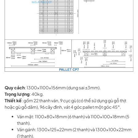
Quy cách
: 1300x1100x156mm (dung sai ±3mm).
Trọng lượng
: 40kg.
Thiết kế
: gồm 22 thanh ván, 9 cục gù (có thể sử dụng gù gỗ thịt
hoặc gù gỗ dăm), 96 cây đinh, vát 4 góc pallet một góc 45°.
Ván mặt: 1100x80x18mm (6 thanh) và 1100x100x18mm (5
thanh).
Ván gánh: 1300x125x22mm (2 thanh) và 1300x100x22mm
(1 thanh).