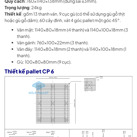
Quy cách
: 760x1140x138mm (dung sai ±3mm).
Trọng lượng
: 24kg
Thiết kế
: gồm 13 thanh ván, 9 cục gù (có thể sử dụng gù gỗ thịt
hoặc gù gỗ dăm), 60 cây đinh, vát 4 góc pallet một góc 45°.
Ván mặt: 1140x80x18mm (4 thanh) và 1140x100x18mm (3
thanh).
Ván gánh: 760x100x22mm (3 thanh).
Ván đáy: 1140x80x18mm (2 thanh) và 1140x100x18mm (1
thanh).
Gù: 100x80x80mm (9 cục).
Thiết kế pallet CP 6