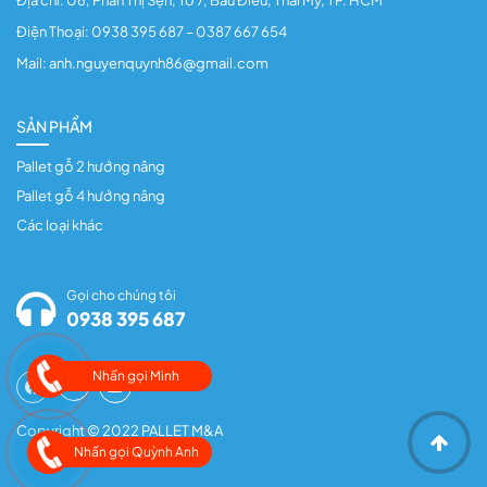
Địa chỉ: 06, Phan Thị Sện, Tổ 7, Bàu Điều, Thái Mỹ, TP. HCM
Điện Thoại: 0938 395 687 – 0387 667 654
Mail: anh.nguyenquynh86@gmail.com
SẢN PHẨM
Pallet gỗ 2 hướng nâng
Pallet gỗ 4 hướng nâng
Các loại khác
Gọi cho chúng tôi
0938 395 687
Nhấn gọi Minh
zalo
Copyright © 2022 PALLET M&A
Nhấn gọi Quỳnh Anh